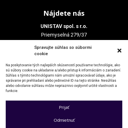
Nájdete nás
UNISTAV spol. s r.o.
Priemyselná 279/37
905 01
Spravujte súhlas so súbormi
Senica
cookie
Na poskytovanie tých najlepších skúseností používame technológie, ako
sú súbory cookie na ukladanie a/alebo prístup k informáciám o zariadení.
Kontakt
Súhlas s týmito technológiami nám umožní spracovávať údaje, ako je
správanie pri prehliadaní alebo jedinečné ID na tejto stránke. Nesúhlas
alebo odvolanie súhlasu môže nepriaznivo ovplyvniť určité vlastnosti a
+421 34 651 7881
funkcie.
unistav@unistav-se.sk
Prijať
Odmietnuť