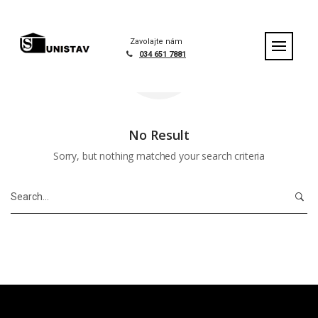
S
k
i
Zavolajte nám
p
034 651 7881
t
o
c
o
n
No Result
t
Sorry, but nothing matched your search criteria
e
n
t
S
e
a
r
c
h
f
o
r